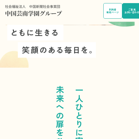
採用サイト
利用者
ご意見
はこちら
専用ページ
お問い合わ
未来への扉をひらく
一人ひとりに寄り添い、